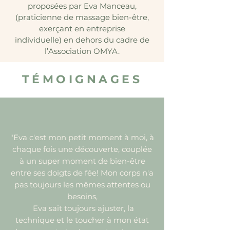
proposées par Eva Manceau,
(praticienne de massage bien-être,
exerçant en entreprise
individuelle)
en dehors du cadre de
l’Association OMYA.
TÉMOIGNAGES
"Eva c'est mon petit moment à moi, à
chaque fois une découverte, couplée
à un super moment de bien-être
entre ses doigts de fée! Mon corps n'a
pas toujours les mêmes attentes ou
besoins,
Eva sait toujours ajuster, la
technique et le toucher à mon état