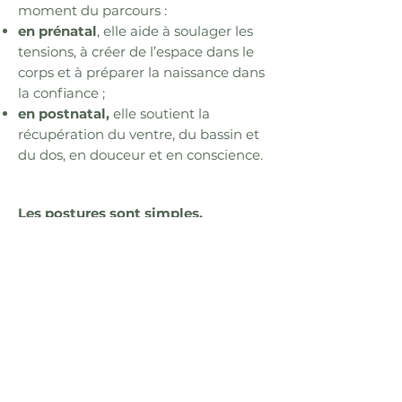
moment du parcours :
en prénatal
, elle aide à soulager les
tensions, à créer de l’espace dans le
corps et à préparer la naissance dans
la confiance ;
en postnatal,
elle soutient la
récupération du ventre, du bassin et
du dos, en douceur et en conscience.
Les postures sont simples,
soutenues par la respiration et
l’écoute intérieure.
Elles invitent à retrouver mobilité,
stabilité et sérénité — sans effort,
sans performance, dans le respect du
corps du jour.
Après cette pratique, vient le temps
du massage :
un toucher lent,