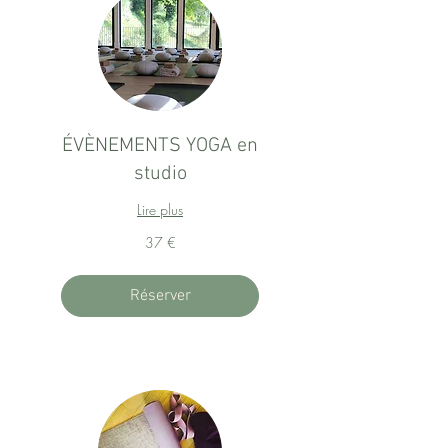
ÉVÈNEMENTS YOGA en
studio
Lire plus
37
37 €
euros
Réserver