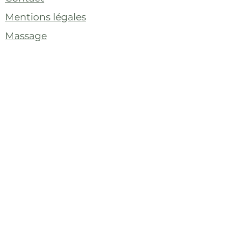
Mentions légales
Massage
Tarifs & réservation
CGV
Politique de confidentialité
Abonne-toi à la newsletter !
E-mail
S'abonner