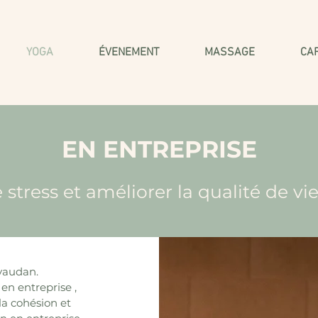
YOGA
ÉVENEMENT
MASSAGE
CA
EN ENTREPRISE
 stress et améliorer la qualité de vie
ivaudan.
en entreprise ,
la cohésion et