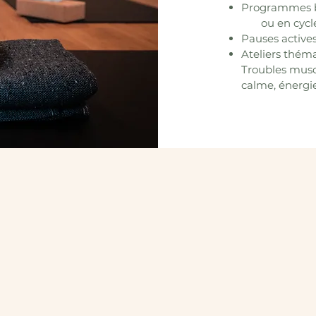
Programmes b
ou en cycles 
Pauses actives
Ateliers théma
Troubles muscu
calme, énergie