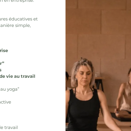
on en entreprise.
ures éducatives et
anière simple,
rise
r”
s
de vie au travail
 au yoga”
active
e travail