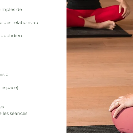
simples de
té des relations au
 quotidien
isio
l’espace)
es
e les séances