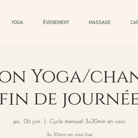
YOGA
ÉVENEMENT
MASSAGE
CA
ion Yoga/cha
fin de journé
jeu. 06 juin
  |  
Cycle mensuel 3x30min en visio
3x 30min en visio live